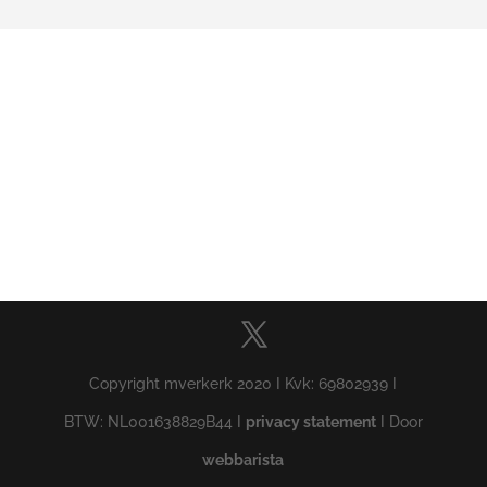
Copyright mverkerk 2020 I Kvk: 69802939 I
BTW: NL001638829B44 I
privacy statement
I Door
webbarista