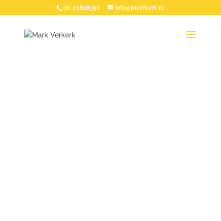
06-23818996
info@mverkerk.nl
be linked
Lorem ipsum dolor sit amet,
consectetur adipiscing elit, sed
do eiusmod tempor incididunt ut
labore.